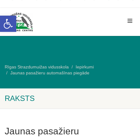
Open toolbar
Rīgas Strazdumuižas vidusskola
Iepirkumi
Jaunas pasažieru automašīnas piegāde
RAKSTS
Jaunas pasažieru