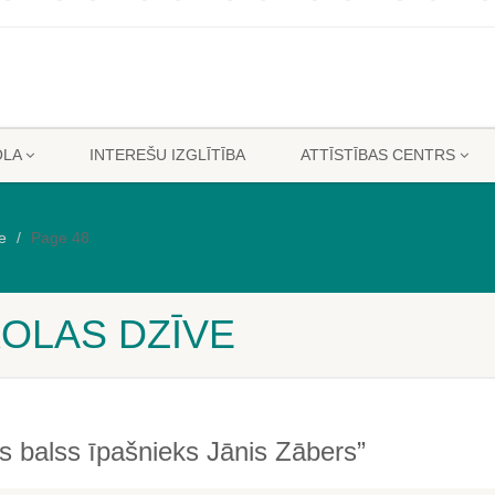
OLA
INTEREŠU IZGLĪTĪBA
ATTĪSTĪBAS CENTRS
e
Page 48
KOLAS DZĪVE
 balss īpašnieks Jānis Zābers”