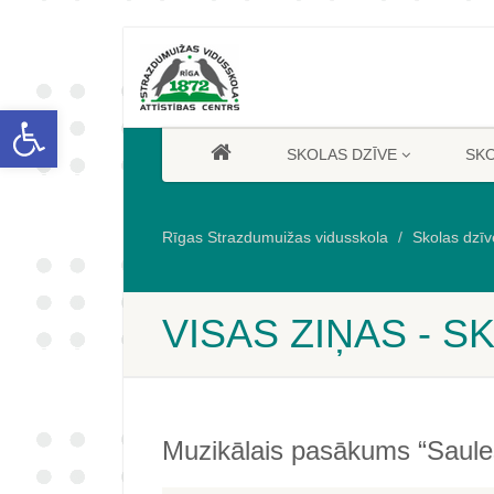
Open toolbar
SKOLAS DZĪVE
SK
Rīgas Strazdumuižas vidusskola
Skolas dzīv
VISAS ZIŅAS - S
Muzikālais pasākums “Saules