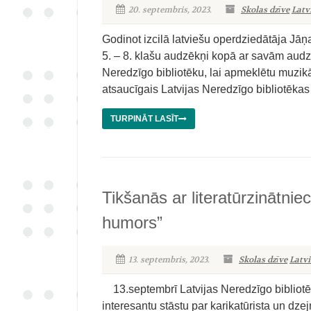
20. septembris, 2023.
Skolas dzīve
Latv
Godinot izcilā latviešu operdziedātāja Jā
5. – 8. klašu audzēkņi kopā ar savām audzi
Neredzīgo bibliotēku, lai apmeklētu muzi
atsaucīgais Latvijas Neredzīgo bibliotēkas 
TURPINĀT LASĪT
Tikšanās ar literatūrzinātnie
humors”
13. septembris, 2023.
Skolas dzīve
Latvi
13.septembrī Latvijas Neredzīgo bibliotēkā
interesantu stāstu par karikatūrista un dz