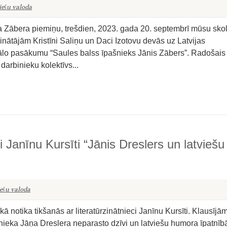
iešu valoda
ņa Zābera piemiņu, trešdien, 2023. gada 20. septembrī mūsu sko
nātājām Kristīni Saliņu un Daci Izotovu devās uz Latvijas
kālo pasākumu “Saules balss īpašnieks Jānis Zābers”. Radošais
darbinieku kolektīvs...
ci Janīnu Kursīti “Jānis Dreslers un latviešu
ešu valoda
 notika tikšanās ar literatūrzinātnieci Janīnu Kursīti. Klausījā
ejnieka Jāņa Dreslera neparasto dzīvi un latviešu humora īpatnīb