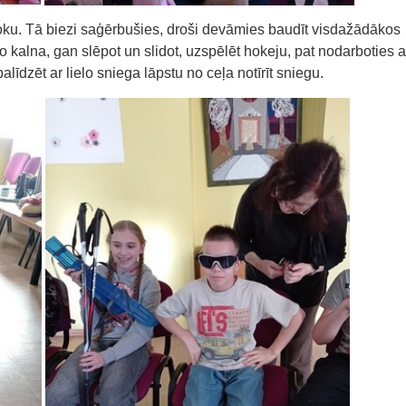
kažoku. Tā biezi saģērbušies, droši devāmies baudīt visdažādākos
 kalna, gan slēpot un slidot, uzspēlēt hokeju, pat nodarboties a
dzēt ar lielo sniega lāpstu no ceļa notīrīt sniegu.