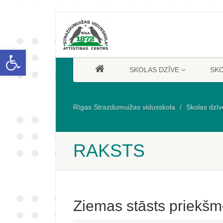
Open toolbar
SKOLAS DZĪVE
SK
Rīgas Strazdumuižas vidusskola
Skolas dzīv
RAKSTS
Ziemas stāsts priekšm