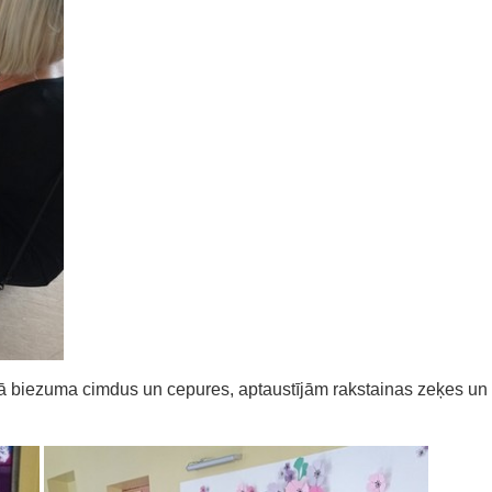
kā biezuma cimdus un cepures, aptaustījām rakstainas zeķes un