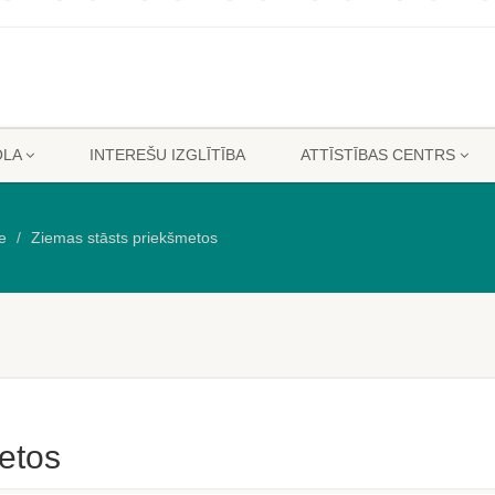
OLA
INTEREŠU IZGLĪTĪBA
ATTĪSTĪBAS CENTRS
e
Ziemas stāsts priekšmetos
etos