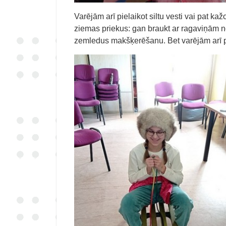
Varējām arī pielaikot siltu vesti vai pat 
ziemas priekus: gan braukt ar ragaviņām no
zemledus makšķerēšanu. Bet varējām arī palī