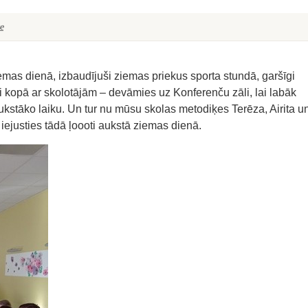
e
iemas dienā, izbaudījuši ziemas priekus sporta stundā, garšīgi
 kopā ar skolotājām – devāmies uz Konferenču zāli, lai labāk
aukstāko laiku. Un tur nu mūsu skolas metodiķes Terēza, Airita u
 iejusties tādā ļoooti aukstā ziemas dienā.