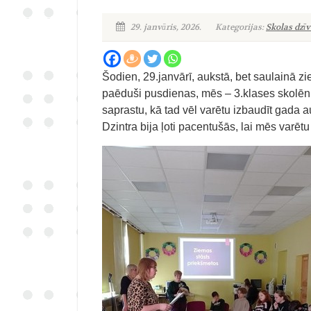
29. janvāris, 2026.
Kategorijas:
Skolas dzīv
Šodien, 29.janvārī, aukstā, bet saulainā z
paēduši pusdienas, mēs – 3.klases skolēni
saprastu, kā tad vēl varētu izbaudīt gada 
Dzintra bija ļoti pacentušās, lai mēs varētu