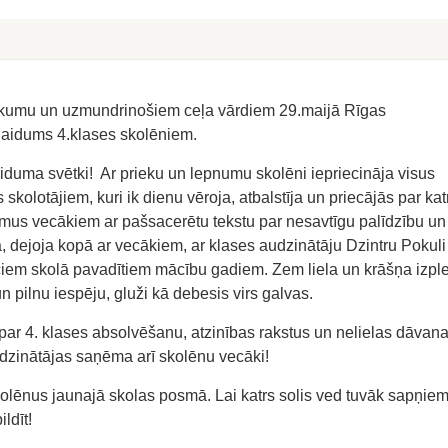
aukumu un uzmundrinošiem ceļa vārdiem 29.maijā Rīgas
zlaidums 4.klases skolēniem.
zlaiduma svētki! Ar prieku un lepnumu skolēni iepriecināja visus
skolotājiem, kuri ik dienu vēroja, atbalstīja un priecājās par kat
us vecākiem ar pašsacerētu tekstu par nesavtīgu palīdzību un
, dejoja kopā ar vecākiem, ar klases audzinātāju Dzintru Pokuli
ciem skolā pavadītiem mācību gadiem. Zem liela un krāšņa izpl
 pilnu iespēju, gluži kā debesis virs galvas.
ar 4. klases absolvēšanu, atzinības rakstus un nelielas dāvan
dzinātājas saņēma arī skolēnu vecāki!
lēnus jaunajā skolas posmā. Lai katrs solis ved tuvāk sapņiem
ldīt!