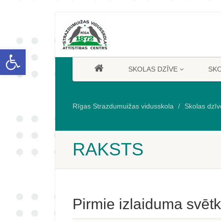
Open toolbar
SKOLAS DZĪVE
SK
Rīgas Strazdumuižas vidusskola
Skolas dzīv
RAKSTS
Pirmie izlaiduma svētk