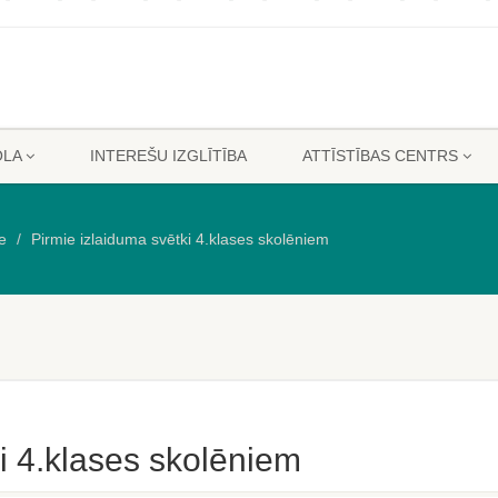
OLA
INTEREŠU IZGLĪTĪBA
ATTĪSTĪBAS CENTRS
e
Pirmie izlaiduma svētki 4.klases skolēniem
i 4.klases skolēniem