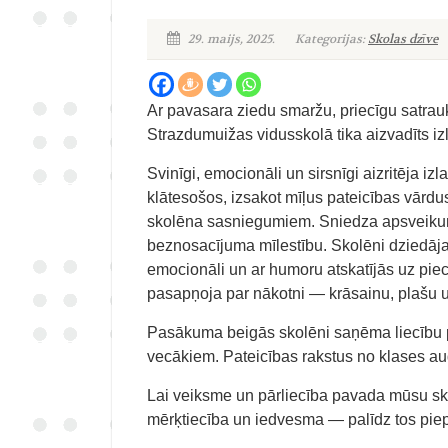
29. maijs, 2025.
Kategorijas:
Skolas dzīve
Ar pavasara ziedu smaržu, priecīgu satr
Strazdumuižas vidusskolā tika aizvadīts i
Svinīgi, emocionāli un sirsnīgi aizritēja i
klātesošos, izsakot mīļus pateicības vārdus 
skolēna sasniegumiem. Sniedza apsveikum
beznosacījuma mīlestību. Skolēni dziedāja
emocionāli un ar humoru atskatījās uz pie
pasapņoja par nākotni — krāsainu, plašu un
Pasākuma beigās skolēni saņēma liecību p
vecākiem. Pateicības rakstus no klases au
Lai veiksme un pārliecība pavada mūsu sko
mērķtiecība un iedvesma — palīdz tos piepi