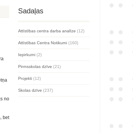
Sadaļas
Attīstības centra darba analīze
(12)
Attīstības Centra Notikumi
(160)
Iepirkumi
(2)
ra
Pirmsskolas dzīve
(21)
Projekti
(12)
etņa
Skolas dzīve
(237)
as no
, bet