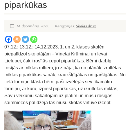
piparkūkas
14. decembris, 2023.
Kategorijas:
Skolas dzīve
07.12.; 13.12.; 14.12.2023. 1. un 2. klases skolēni
piepalīdzot skolotājām – Vinetai Krūmiņai un Ievai
Lielupei, čakli rosījās cepot piparkūkas. Bērni darbīgi
rosījās ar mīklas ruļļiem, jo zināja, ka no plānāk izrullētas
mīklas piparkūkas sanāk, kraukšķīgākas un garšīgākas. No
lielā formiņu klāsta bērni paši izvēlējās sev tīkamāko
formiņu, ar kuru, izpiest piparkūkas, uz izrullētās mīklas,
Savu veikumu sakārtojām uz plātīm un mūsu rosīgās
saimnieces palīdzēja tās mūsu skolas virtuvē izcept.