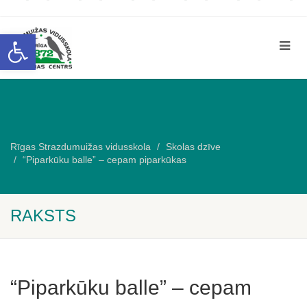
Open toolbar
Rīgas Strazdumuižas vidusskola
Skolas dzīve
“Piparkūku balle” – cepam piparkūkas
RAKSTS
“Piparkūku balle” – cepam