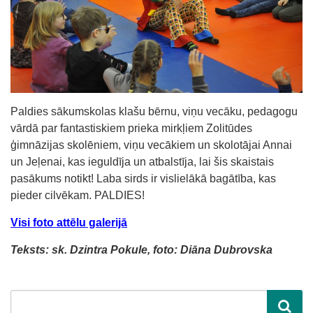
Paldies sākumskolas klašu bērnu, viņu vecāku, pedagogu
vārdā par fantastiskiem prieka mirkļiem Zolitūdes
ģimnāzijas skolēniem, viņu vecākiem un skolotājai Annai
un Jeļenai, kas ieguldīja un atbalstīja, lai šis skaistais
pasākums notikt! Laba sirds ir vislielākā bagātība, kas
pieder cilvēkam. PALDIES!
Visi foto attēlu galerijā
Teksts: sk. Dzintra Pokule, foto: Diāna Dubrovska