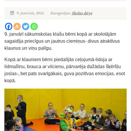
9. janvāris, 2024.
Kategorijas:
Skolas dzīve
9. janvārī sākumskolas klašu bērni kopā ar skolotājām
sagaidīja priecīgus un jautrus ciemiņus- divus atraktīvus
klaunus un viņu palīgu.
Kopā ar klauniem bērni piedalījās ceļojumā-lidoja ar
lidmašīnu, brauca ar vilcienu, pārvarēja dažādas šķēršļu
joslas-, bet pats svarīgākais, guva pozitīvas emocijas, esot
kopā.