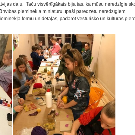
atvijas daļu. Taču visvērtīgākais bija tas, ka mūsu neredzīgie sk
o Brīvības pieminekļa miniatūru, īpaši paredzētu neredzīgiem
pieminekļa formu un detaļas, padarot vēsturisko un kultūras pier