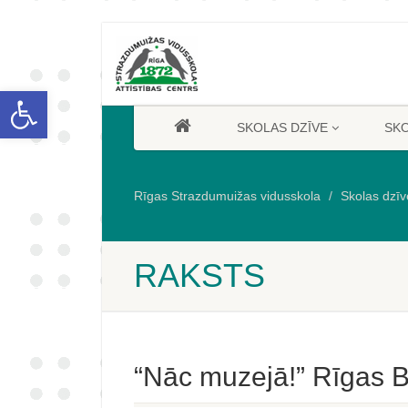
Open toolbar
SKOLAS DZĪVE
SK
Rīgas Strazdumuižas vidusskola
Skolas dzīv
RAKSTS
“Nāc muzejā!” Rīgas B