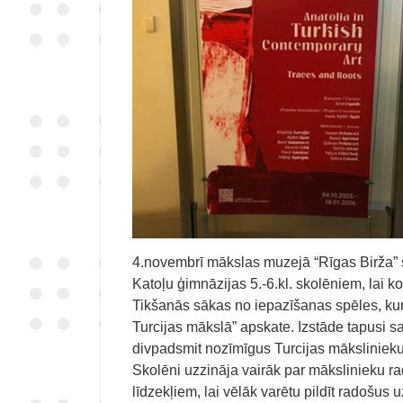
4.novembrī mākslas muzejā “Rīgas Birža” s
Katoļu ģimnāzijas 5.-6.kl. skolēniem, lai k
Tikšanās sākas no iepazīšanas spēles, ku
Turcijas mākslā” apskate. Izstāde tapusi s
divpadsmit nozīmīgus Turcijas māksliniekus
Skolēni uzzināja vairāk par mākslinieku r
līdzekļiem, lai vēlāk varētu pildīt radošu