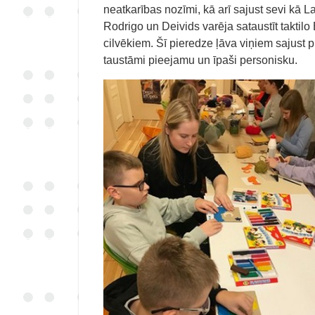
neatkarības nozīmi, kā arī sajust sevi kā L
Rodrigo un Deivids varēja sataustīt taktil
cilvēkiem. Šī pieredze ļāva viņiem sajust 
taustāmi pieejamu un īpaši personisku.