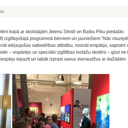
īve
lēni kopā ar skolotājām Jeļenu Strodi un Baibu Piku piedalās
 izglītojošajā programmā bērniem un jauniešiem “
Nāc muzejā
nāt iekļaujošas sabiedrības attīstību, rosināt empātiju, sapratni
ki – vispārējo un speciālo izglītības iestāžu skolēni – gūst ne t
rī iespēju iepazīt un labāk izprast savus vienaudžus ar dažādām