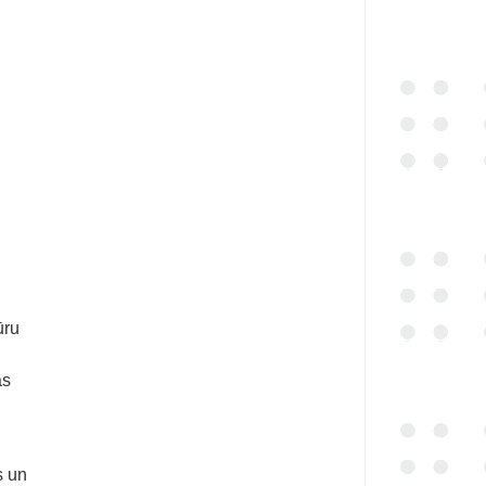
ūru
as
s un