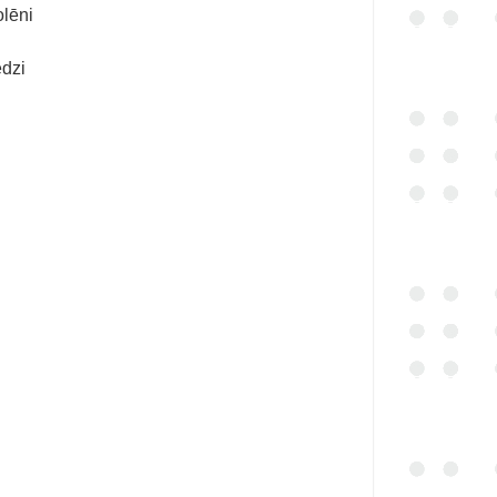
olēni
edzi