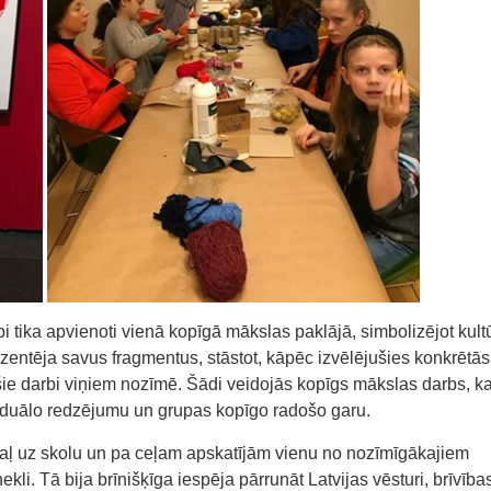
i tika apvienoti vienā kopīgā mākslas paklājā, simbolizējot kult
ezentēja savus fragmentus, stāstot, kāpēc izvēlējušies konkrētās
 šie darbi viņiem nozīmē. Šādi veidojās kopīgs mākslas darbs, k
viduālo redzējumu un grupas kopīgo radošo garu.
 uz skolu un pa ceļam apskatījām vienu no nozīmīgākajiem
kli. Tā bija brīnišķīga iespēja pārrunāt Latvijas vēsturi, brīvība