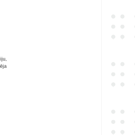
iju,
zēja