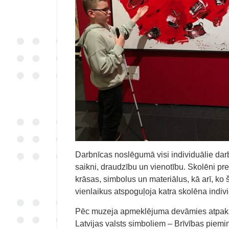
Darbnīcas noslēgumā visi individuālie darb
saikni, draudzību un vienotību. Skolēni pr
krāsas, simbolus un materiālus, kā arī, ko
vienlaikus atspoguļoja katra skolēna indi
Pēc muzeja apmeklējuma devāmies atpakaļ
Latvijas valsts simboliem – Brīvības piemine