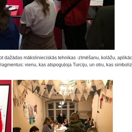
ot dažādas mākslinieciskās tehnikas -zīmēšanu, kolāžu, aplikāc
fragmentus: vienu, kas atspoguļoja Turciju, un otru, kas simboli