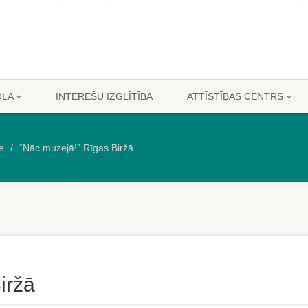
OLA
INTEREŠU IZGLĪTĪBA
ATTĪSTĪBAS CENTRS
e
“Nāc muzejā!” Rīgas Biržā
iržā