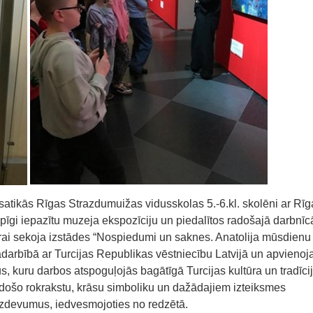
atikās Rīgas Strazdumuižas vidusskolas 5.-6.kl. skolēni ar Rīg
opīgi iepazītu muzeja ekspozīciju un piedalītos radošajā darbnīc
rai sekoja izstādes “Nospiedumi un saknes. Anatolija mūsdienu
adarbībā ar Turcijas Republikas vēstniecību Latvijā un apvienoj
, kuru darbos atspoguļojās bagātīgā Turcijas kultūra un tradīcij
adošo rokrakstu, krāsu simboliku un dažādajiem izteiksmes
s uzdevumus, iedvesmojoties no redzētā.