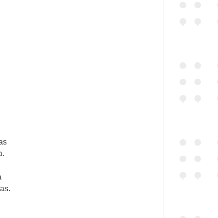
as
ā.
a
as.