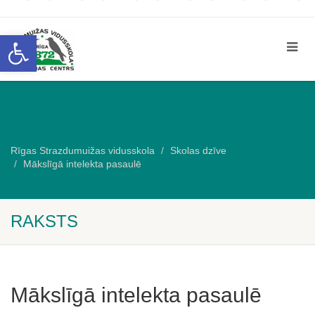
Open toolbar
Rīgas Strazdumuižas vidusskola
Skolas dzīve
Mākslīgā intelekta pasaulē
RAKSTS
Mākslīgā intelekta pasaulē