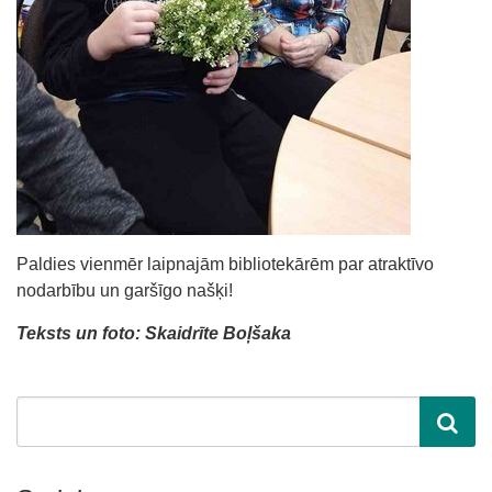
Paldies vienmēr laipnajām bibliotekārēm par atraktīvo
nodarbību un garšīgo našķi!
Teksts un foto: Skaidrīte Boļšaka