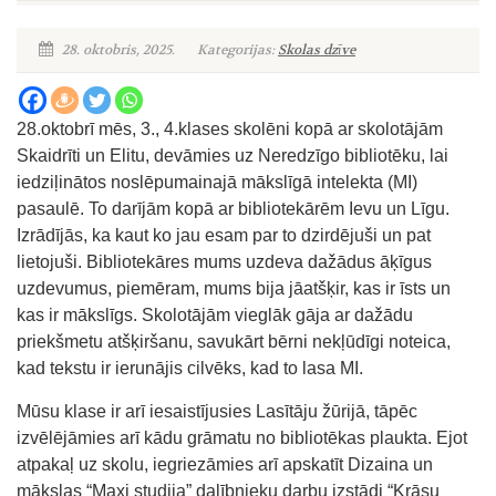
28. oktobris, 2025.
Kategorijas:
Skolas dzīve
28.oktobrī mēs, 3., 4.klases skolēni kopā ar skolotājām
Skaidrīti un Elitu, devāmies uz Neredzīgo bibliotēku, lai
iedziļinātos noslēpumainajā mākslīgā intelekta (MI)
pasaulē. To darījām kopā ar bibliotekārēm Ievu un Līgu.
Izrādījās, ka kaut ko jau esam par to dzirdējuši un pat
lietojuši. Bibliotekāres mums uzdeva dažādus āķīgus
uzdevumus, piemēram, mums bija jāatšķir, kas ir īsts un
kas ir mākslīgs. Skolotājām vieglāk gāja ar dažādu
priekšmetu atšķiršanu, savukārt bērni nekļūdīgi noteica,
kad tekstu ir ierunājis cilvēks, kad to lasa MI.
Mūsu klase ir arī iesaistījusies Lasītāju žūrijā, tāpēc
izvēlējāmies arī kādu grāmatu no bibliotēkas plaukta. Ejot
atpakaļ uz skolu, iegriezāmies arī apskatīt Dizaina un
mākslas “Maxi studija” dalībnieku darbu izstādi “Krāsu