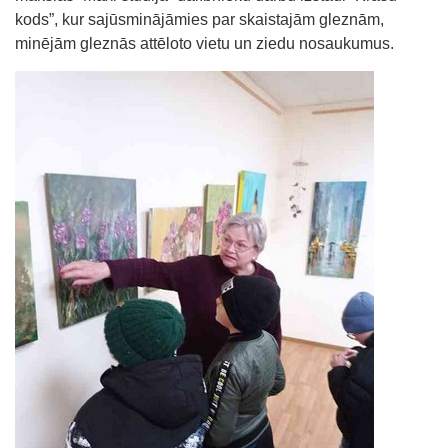
kods”, kur sajūsminājāmies par skaistajām gleznām,
minējām gleznās attēloto vietu un ziedu nosaukumus.