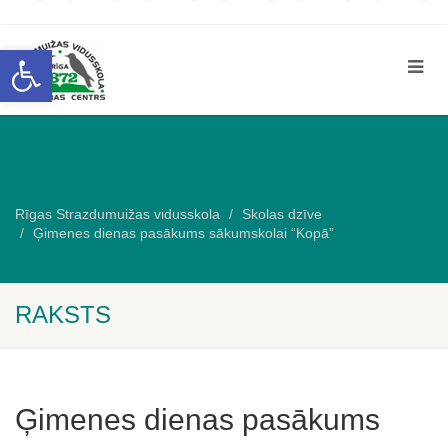
Open toolbar
Rīgas Strazdumuižas vidusskola
Skolas dzīve
Ģimenes dienas pasākums sākumskolai “Kopā”
RAKSTS
Ģimenes dienas pasākums