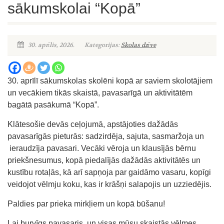
sākumskolai “Kopā”
30. aprīlis, 2026.
Kategorijas:
Skolas dzīve
30. aprīlī sākumskolas skolēni kopā ar saviem skolotājiem
un vecākiem tikās skaistā, pavasarīgā un aktivitātēm
bagātā pasākumā “Kopā”.
Klātesošie devās ceļojumā, apstājoties dažādās
pavasarīgās pieturās: sadzirdēja, sajuta, sasmaržoja un
ieraudzīja pavasari. Vecāki vēroja un klausījās bērnu
priekšnesumus, kopā piedalījās dažādās aktivitātēs un
kustību rotaļās, kā arī sapņoja par gaidāmo vasaru, kopīgi
veidojot vēlmju koku, kas ir krāšņi salapojis un uzziedējis.
Paldies par prieka mirkļiem un kopā būšanu!
Lai burvīgs pavasaris, un visas mūsu skaistās vēlmes