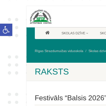
Open toolbar
SKOLAS DZĪVE
SK
Rīgas Strazdumuižas vidusskola
Skolas dzīv
RAKSTS
Festivāls “Balsis 2026