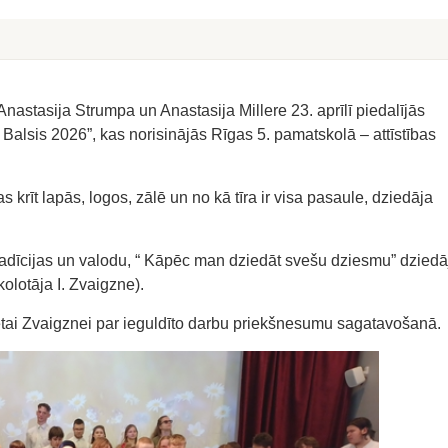
nastasija Strumpa un Anastasija Millere 23. aprīlī piedalījās
 Balsis 2026”, kas norisinājās Rīgas 5. pamatskolā – attīstības
s krīt lapās, logos, zālē un no kā tīra ir visa pasaule, dziedāja
adīcijas un valodu, “ Kāpēc man dziedāt svešu dziesmu” dziedā
olotāja I. Zvaigzne).
vetai Zvaigznei par ieguldīto darbu priekšnesumu sagatavošanā.