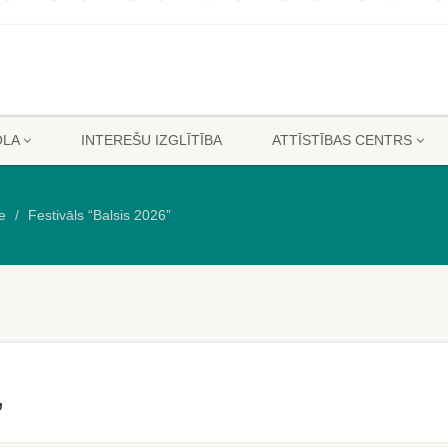
OLA
INTEREŠU IZGLĪTĪBA
ATTĪSTĪBAS CENTRS
e
Festivāls “Balsis 2026”
”