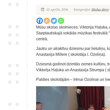
23. aprīlis, 2026.
Kategorijas:
Skolas dzīve
Mūsu skolas skolnieces: Viktorija Haļuka, A
Starptautiskajā vokālās mūzikas festivālā “
centrā.
Jautru un atraktīvu dziesmu par lietutiņu, ka
Anastasija Millere ( skolotāja I. Ozoliņa).
Dziesmā godinot dzimtās zemes kultūru, tr
Viktorija Haļuka un Anastasija Strumpa ( sk
Paldies skolotājām – Irēnai Ozoliņai un I