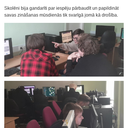
Skolēni bija gandarīti par iespēju pārbaudīt un papildināt
savas zināšanas mūsdienās tik svarīgā jomā kā drošība.