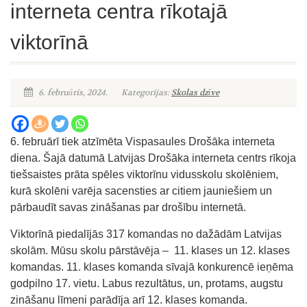
interneta centra rīkotajā
viktorīnā
6. februāris, 2024.
Kategorijas:
Skolas dzīve
6. februārī tiek atzīmēta Vispasaules Drošāka interneta
diena. Šajā datumā Latvijas Drošāka interneta centrs rīkoja
tiešsaistes prāta spēles viktorīnu vidusskolu skolēniem,
kurā skolēni varēja sacensties ar citiem jauniešiem un
pārbaudīt savas zināšanas par drošību internetā.
Viktorīnā piedalījās 317 komandas no dažādām Latvijas
skolām. Mūsu skolu pārstāvēja – 11. klases un 12. klases
komandas. 11. klases komanda sīvajā konkurencē ieņēma
godpilno 17. vietu. Labus rezultātus, un, protams, augstu
zināšanu līmeni parādīja arī 12. klases komanda.