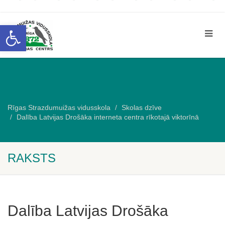
Open toolbar
Rīgas Strazdumuižas vidusskola
Skolas dzīve
Dalība Latvijas Drošāka interneta centra rīkotajā viktorīnā
RAKSTS
Dalība Latvijas Drošāka