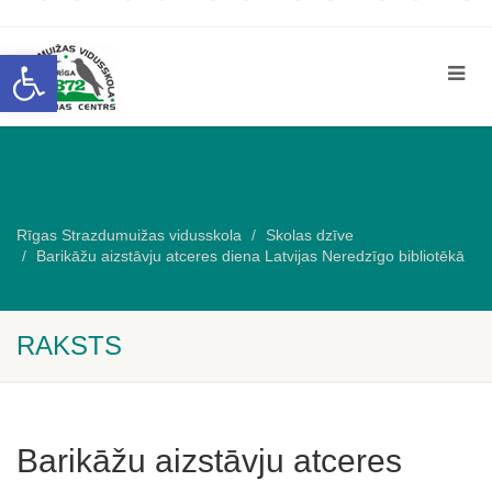
Open toolbar
Rīgas Strazdumuižas vidusskola
Skolas dzīve
Barikāžu aizstāvju atceres diena Latvijas Neredzīgo bibliotēkā
RAKSTS
Barikāžu aizstāvju atceres