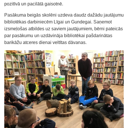
pozitīvā un pacilātā gaisotnē.
Pasākuma beigās skolēni uzdeva daudz dažādu jautājumu
bibliotēkas darbiniecēm Līgai un Gundegai. Saņemot
izsmeļošas atbildes uz saviem jautājumiem, bērni pateicās
par pasākumu un uzdāvināja bibliotēkai pašdarinātas
barikāžu atceres dienai veltītas dāvanas.