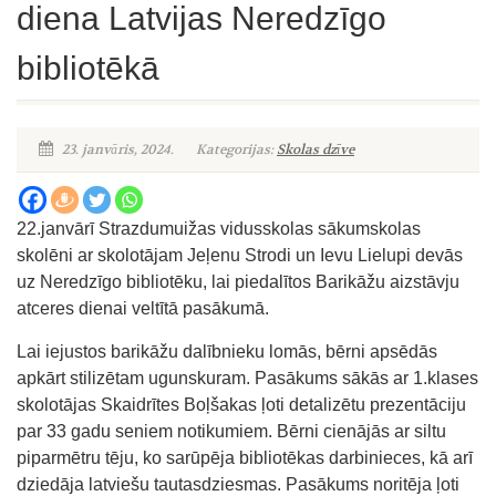
diena Latvijas Neredzīgo
bibliotēkā
23. janvāris, 2024.
Kategorijas:
Skolas dzīve
22.janvārī Strazdumuižas vidusskolas sākumskolas
skolēni ar skolotājam Jeļenu Strodi un Ievu Lielupi devās
uz Neredzīgo bibliotēku, lai piedalītos Barikāžu aizstāvju
atceres dienai veltītā pasākumā.
Lai iejustos barikāžu dalībnieku lomās, bērni apsēdās
apkārt stilizētam ugunskuram. Pasākums sākās ar 1.klases
skolotājas Skaidrītes Boļšakas ļoti detalizētu prezentāciju
par 33 gadu seniem notikumiem. Bērni cienājās ar siltu
piparmētru tēju, ko sarūpēja bibliotēkas darbinieces, kā arī
dziedāja latviešu tautasdziesmas. Pasākums noritēja ļoti