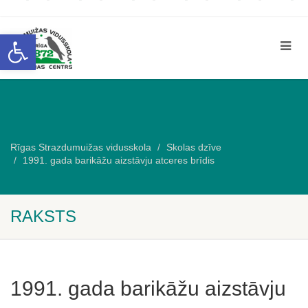
Open toolbar
Rīgas Strazdumuižas vidusskola
Skolas dzīve
1991. gada barikāžu aizstāvju atceres brīdis
RAKSTS
1991. gada barikāžu aizstāvju