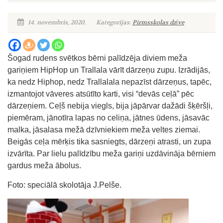
14. novembris, 2020.
Kategorijas:
Pirmsskolas dzīve
Šogad rudens svētkos bērni palīdzēja diviem meža
gariņiem HipHop un Trallala vārīt dārzeņu zupu. Izrādijās,
ka nedz Hiphop, nedz Trallalala nepazīst dārzeņus, tapēc,
izmantojot vāveres atsūtīto karti, visi “devās ceļā” pēc
dārzeņiem. Ceļš nebija viegls, bija jāpārvar dažādi šķēršļi,
piemēram, jānotīra lapas no celiņa, jātnes ūdens, jāsavāc
malka, jāsalasa mežā dzīvniekiem meža veltes ziemai.
Beigās ceļa mērķis tika sasniegts, dārzeņi atrasti, un zupa
izvārīta. Par lielu palīdzību meža gariņi uzdāvināja bērniem
gardus meža ābolus.
Foto: speciālā skolotāja J.Pelše.