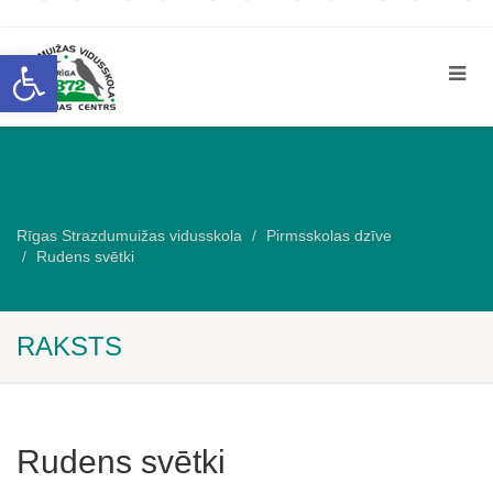
Open toolbar
Rīgas Strazdumuižas vidusskola
Pirmsskolas dzīve
Rudens svētki
RAKSTS
Rudens svētki