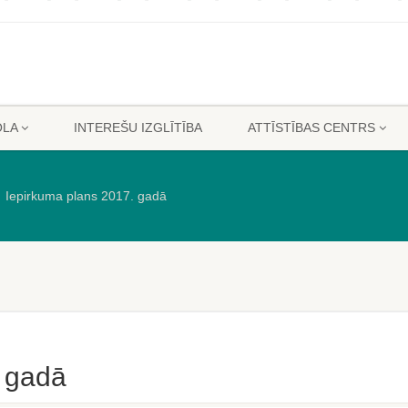
OLA
INTEREŠU IZGLĪTĪBA
ATTĪSTĪBAS CENTRS
Iepirkuma plans 2017. gadā
. gadā