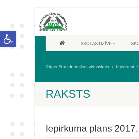
Open toolbar
SKOLAS DZĪVE
SK
Rīgas Strazdumuižas vidusskola
Iepirkumi
RAKSTS
Iepirkuma plans 2017