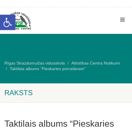
Open toolbar
Rīgas Strazdumuižas vidusskola
Attīstības Centra Notikumi
Taktilais albums “Pieskaries porcelānam”
RAKSTS
Taktilais albums “Pieskaries