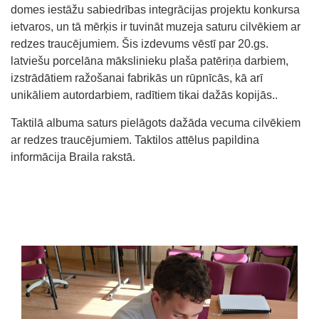
domes iestāžu sabiedrības integrācijas projektu konkursa
ietvaros, un tā mērķis ir tuvināt muzeja saturu cilvēkiem ar
redzes traucējumiem. Šis izdevums vēstī par 20.gs.
latviešu porcelāna mākslinieku plaša patēriņa darbiem,
izstrādātiem ražošanai fabrikās un rūpnīcās, kā arī
unikāliem autordarbiem, radītiem tikai dažās kopijās..
Taktilā albuma saturs pielāgots dažāda vecuma cilvēkiem
ar redzes traucējumiem. Taktilos attēlus papildina
informācija Braila rakstā.