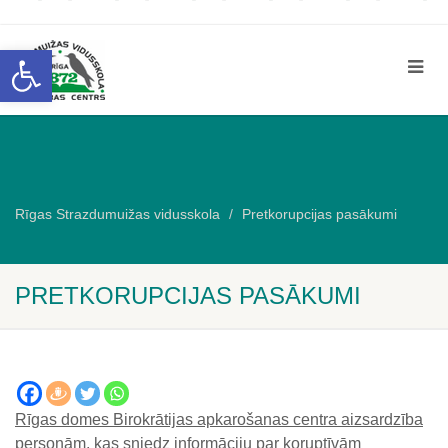
Open toolbar
Rīgas Strazdumuižas vidusskola
Pretkorupcijas pasākumi
PRETKORUPCIJAS PASĀKUMI
Rīgas domes Birokrātijas apkarošanas centra aizsardzība
personām, kas sniedz informāciju par koruptīvām