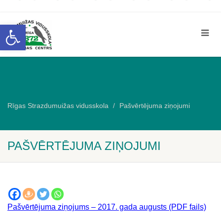
Open toolbar
Rīgas Strazdumuižas vidusskola
Pašvērtējuma ziņojumi
PAŠVĒRTĒJUMA ZIŅOJUMI
Pašvērtējuma ziņojums – 2017. gada augusts (PDF fails)