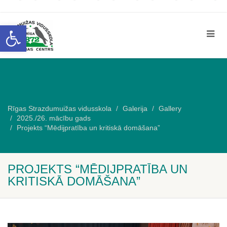
Open toolbar
Rīgas Strazdumuižas vidusskola
Galerija
Gallery
2025./26. mācību gads
Projekts “Mēdijpratība un kritiskā domāšana”
PROJEKTS “MĒDIJPRATĪBA UN
KRITISKĀ DOMĀŠANA”