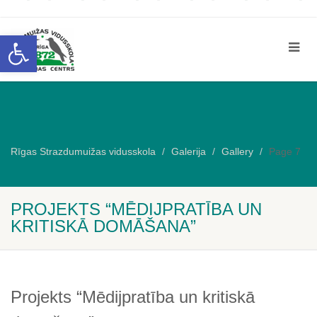
Open toolbar
Rīgas Strazdumuižas vidusskola
Galerija
Gallery
Page 7
PROJEKTS “MĒDIJPRATĪBA UN
KRITISKĀ DOMĀŠANA”
Projekts “Mēdijpratība un kritiskā