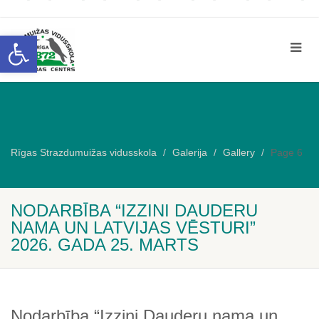
Open toolbar
Rīgas Strazdumuižas vidusskola
Galerija
Gallery
Page 6
NODARBĪBA “IZZINI DAUDERU
NAMA UN LATVIJAS VĒSTURI”
2026. GADA 25. MARTS
Nodarbība “Izzini Dauderu nama un