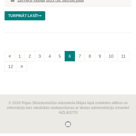
Latviešu valoda
2025./26. mācību gads
TURPINĀT LASĪT
1
2
3
4
5
6
7
8
9
10
11
12
© 2026 Rīgas Strazdumuižas vidusskola.Mājas lapā izvietotos attēlus un
informāciju bez rakstiskās saskaņošanas ar skolas administrāciju izmantot
AIZLIEGTS!