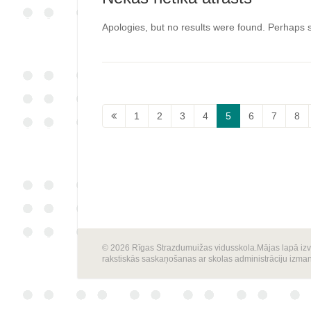
Apologies, but no results were found. Perhaps se
1
2
3
4
5
6
7
8
© 2026 Rīgas Strazdumuižas vidusskola.Mājas lapā izvie
rakstiskās saskaņošanas ar skolas administrāciju izma