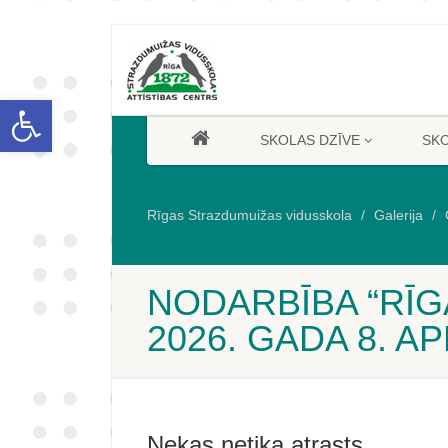
Open toolbar
SKOLAS DZĪVE
SK
Rīgas Strazdumuižas vidusskola
Galerija
NODARBĪBA “RĪGA
2026. GADA 8. AP
Nekas netika atrasts