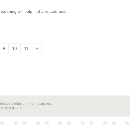
arching will help find a related post..
9
10
11
totos attēlus un informāciju bez
ntot AIZLIEGTS!