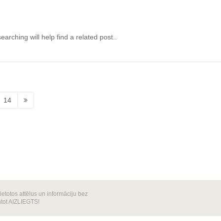
arching will help find a related post..
14
totos attēlus un informāciju bez
ntot AIZLIEGTS!