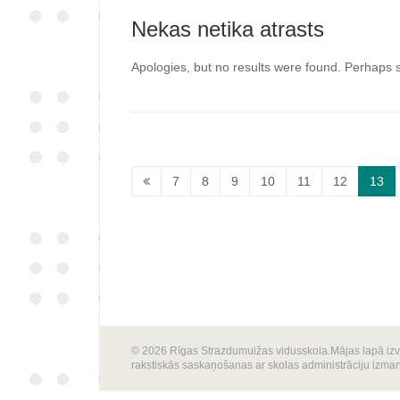
Nekas netika atrasts
Apologies, but no results were found. Perhaps se
7
8
9
10
11
12
13
© 2026 Rīgas Strazdumuižas vidusskola.Mājas lapā izvie
rakstiskās saskaņošanas ar skolas administrāciju izma