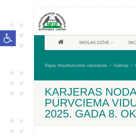
Open toolbar
SKOLAS DZĪVE
SK
Rīgas Strazdumuižas vidusskola
Galerija
KARJERAS NODAR
PURVCIEMA VID
2025. GADA 8. O