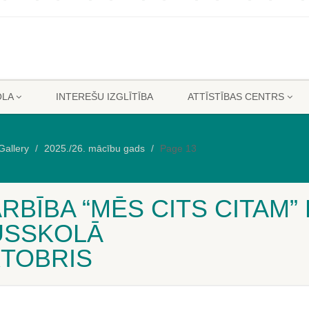
OLA
INTEREŠU IZGLĪTĪBA
ATTĪSTĪBAS CENTRS
Gallery
2025./26. mācību gads
Page 13
BĪBA “MĒS CITS CITAM”
USSKOLĀ
KTOBRIS